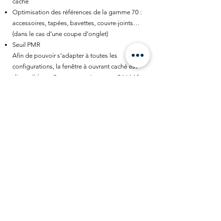
caché
Optimisation des références de la gamme 70 :
accessoires, tapées, bavettes, couvre-joints…
(dans le cas d’une coupe d’onglet)
Seuil PMR
Afin de pouvoir s’adapter à toutes les
configurations, la fenêtre à ouvrant caché est
disponible en Gorge européenne ou G16A13.
INFOS TECHNIQUES &
PERFORMANCES
DIM. MAX/VTL : Lmax = 750 mm x
2100 mm
POIDS : 90 KG