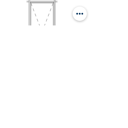
Ouvrant italienne VEC
trame horizontale
INFOS TECHNIQUES &
PERFORMANCES
DIM. conseillée 1800 x 2000mm