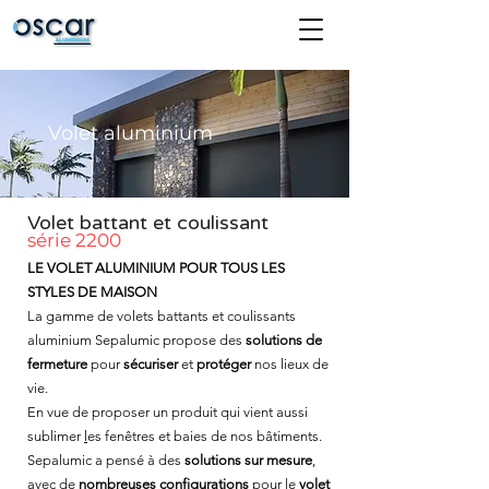
Volet aluminium
Volet battant et coulissant
série 2200
LE VOLET ALUMINIUM POUR TOUS LES
STYLES DE MAISON
La gamme de volets battants et coulissants
aluminium Sepalumic propose des
solutions de
fermeture
pour
sécuriser
et
protéger
nos lieux de
vie.
En vue de proposer un produit qui vient aussi
sublimer
l
es fenêtres et baies
de nos bâtiments.
Sepalumic a pensé à des
solutions sur mesure
,
avec de
nombreuses configurations
pour le
volet