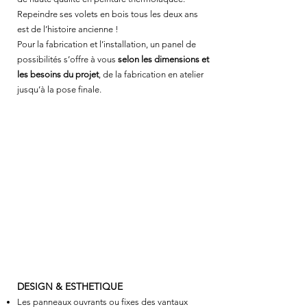
Repeindre ses volets en bois tous les deux ans
est de l’histoire ancienne !
Pour la fabrication et l’installation, un panel de
possibilités s’offre à vous
selon les
dimensions et
les besoins du projet
, de la fabrication en atelier
jusqu’à la pose finale.
DESIGN
FIXATIONS
SECURITE ET FERMETURE
CONFIGURATIONS POSSIBLES
INFORMATIONS TECHNIQUES
DESIGN & ESTHETIQUE
Les panneaux ouvrants ou fixes des vantaux